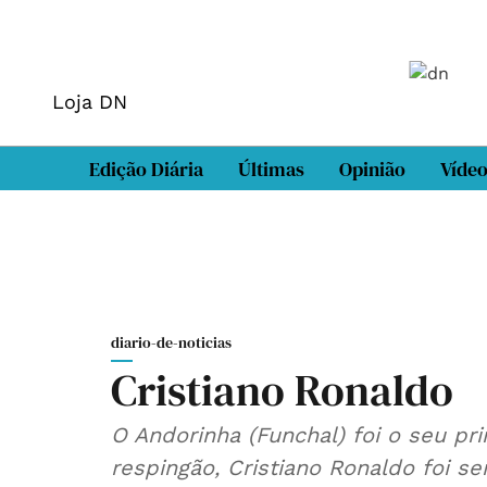
Loja DN
Edição Diária
Últimas
Opinião
Víde
diario-de-noticias
Cristiano Ronaldo
O Andorinha (Funchal) foi o seu pr
respingão, Cristiano Ronaldo foi s