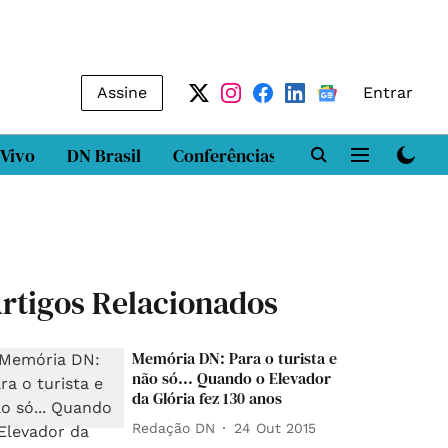
Assine
Entrar
 Vivo
DN Brasil
Conferências
DN LAB
Class
rtigos Relacionados
Memória DN: Para o turista e
não só... Quando o Elevador
da Glória fez 130 anos
Redação DN
24 Out 2015