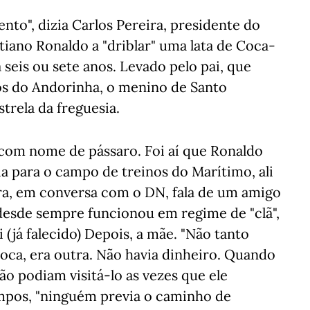
ento", dizia Carlos Pereira, presidente do
iano Ronaldo a "driblar" uma lata de Coca-
 seis ou sete anos. Levado pelo pai, que
os do Andorinha, o menino de Santo
trela da freguesia.
com nome de pássaro. Foi aí que Ronaldo
ia para o campo de treinos do Marítimo, ali
ra, em conversa com o DN, fala de um amigo
 desde sempre funcionou em regime de "clã",
 (já falecido) Depois, a mãe. "Não tanto
poca, era outra. Não havia dinheiro. Quando
ão podiam visitá-lo as vezes que ele
tempos, "ninguém previa o caminho de