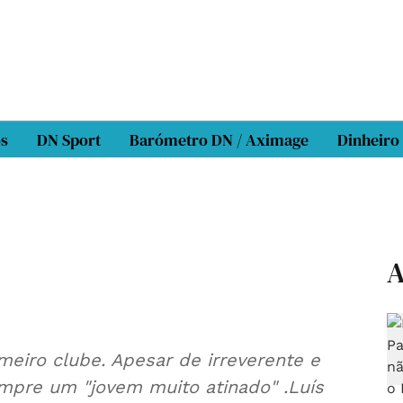
os
DN Sport
Barómetro DN / Aximage
Dinheiro
A
imeiro clube. Apesar de irreverente e
empre um "jovem muito atinado" .Luís