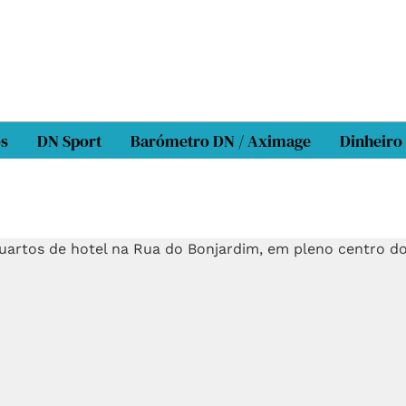
os
DN Sport
Barómetro DN / Aximage
Dinheiro