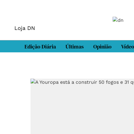
Loja DN
Edição Diária
Últimas
Opinião
Víde