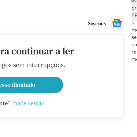
Siga-nos
ra continuar a ler
tigos sem interrupções.
esso ilimitado
ante?
Inicie sessão