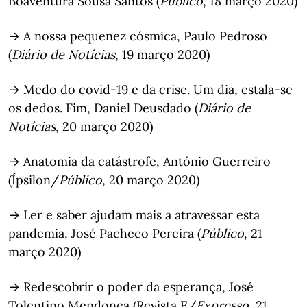
Boaventura Sousa Santos (
Público
, 18 março 2020)
→ A nossa pequenez cósmica, Paulo Pedroso
(
Diário de Notícias
, 19 março 2020)
→ Medo do covid-19 e da crise. Um dia, estala-se
os dedos. Fim, Daniel Deusdado (
Diário de
Notícias
, 20 março 2020)
→ Anatomia da catástrofe, António Guerreiro
(Ípsilon/
Público
, 20 março 2020)
→ Ler e saber ajudam mais a atravessar esta
pandemia, José Pacheco Pereira (
Público
, 21
março 2020)
→ Redescobrir o poder da esperança, José
Tolentino Mendonça (Revista E/
Expresso
, 21