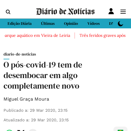
Edição Diária
Últimas
Opinião
Vídeos
DN Sport
que aquático em Vieira de Leiria
Três feridos graves após inalaçã
diario-de-noticias
O pós-covid-19 tem de
desembocar em algo
completamente novo
Miguel Graça Moura
Publicado a
:
29 Mar 2020, 23:15
Atualizado a
:
29 Mar 2020, 23:15