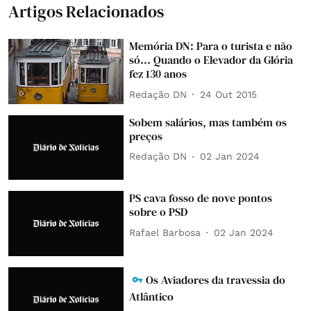
Artigos Relacionados
Memória DN: Para o turista e não
só... Quando o Elevador da Glória
fez 130 anos
Redação DN
24 Out 2015
Sobem salários, mas também os
preços
Redação DN
02 Jan 2024
PS cava fosso de nove pontos
sobre o PSD
Rafael Barbosa
02 Jan 2024
Os Aviadores da travessia do
Atlântico