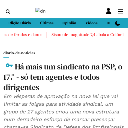
Edição Diária
Últimas
Opinião
Vídeos
DN Sport
os de feridos e danos
Sismo de magnitude 7,4 abala a Colômbia. H
diario-de-noticias
Há mais um sindicato na PSP, o
17.º - só tem agentes e todos
dirigentes
Em vésperas de aprovação na nova lei que vai
limitar as folgas para atividade sindical, um
grupo de 27 agentes criou uma nova estrutura
num derradeiro esforço de marcar presença:
chama-se Sindicato de Defesa dos Profissionais