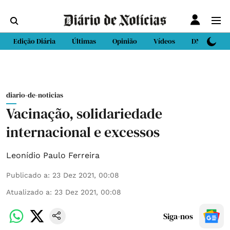
Edição Diária
Últimas
Opinião
Vídeos
DN Sport
diario-de-noticias
Vacinação, solidariedade
internacional e excessos
Leonídio Paulo Ferreira
Publicado a
:
23 Dez 2021, 00:08
Atualizado a
:
23 Dez 2021, 00:08
Siga-nos