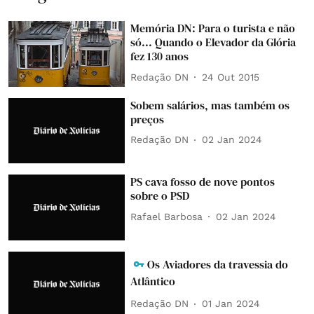
Memória DN: Para o turista e não
só... Quando o Elevador da Glória
fez 130 anos
Redação DN
24 Out 2015
Sobem salários, mas também os
preços
Redação DN
02 Jan 2024
PS cava fosso de nove pontos
sobre o PSD
Rafael Barbosa
02 Jan 2024
Os Aviadores da travessia do
Atlântico
Redação DN
01 Jan 2024