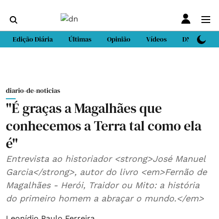
Edição Diária
Últimas
Opinião
Vídeos
DN Sport
diario-de-noticias
"É graças a Magalhães que
conhecemos a Terra tal como ela
é"
Entrevista ao historiador <strong>José Manuel
Garcia</strong>, autor do livro <em>Fernão de
Magalhães - Herói, Traidor ou Mito: a história
do primeiro homem a abraçar o mundo.</em>
Leonídio Paulo Ferreira