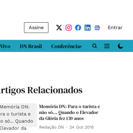
Assine
Entrar
 Vivo
DN Brasil
Conferências
DN LAB
Class
rtigos Relacionados
Memória DN: Para o turista e
não só... Quando o Elevador
da Glória fez 130 anos
Redação DN
24 Out 2015