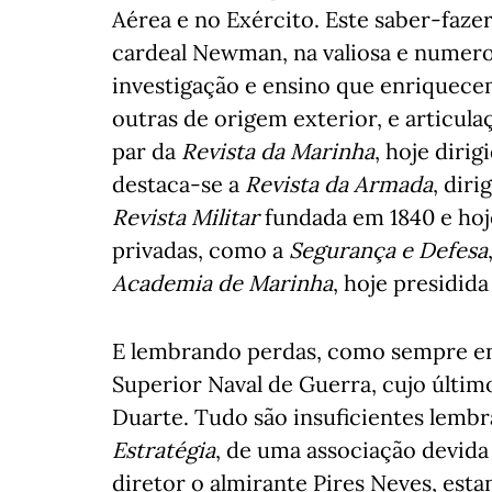
Aérea e no Exército. Este saber-faz
cardeal Newman, na valiosa e numero
investigação e ensino que enriquecem 
outras de origem exterior, e articul
par da
Revista da Marinha
, hoje diri
destaca-se a
Revista da Armada
, dir
Revista Militar
fundada em 1840 e hoje
privadas, como a
Segurança e Defesa
Academia de Marinha
, hoje presidid
E lembrando perdas, como sempre ent
Superior Naval de Guerra, cujo último
Duarte. Tudo são insuficientes lemb
Estratégia
, de uma associação devida 
diretor o almirante Pires Neves, est