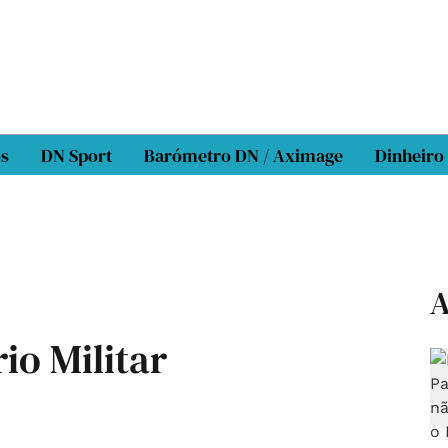
os
DN Sport
Barómetro DN / Aximage
Dinheiro
A
rio Militar