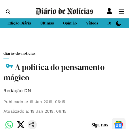
Edição Diária
Últimas
Opinião
Vídeos
DN Sport
diario-de-noticias
A política do pensamento
mágico
Redação DN
Publicado a
:
19 Jan 2019, 06:15
Atualizado a
:
19 Jan 2019, 06:15
Siga-nos