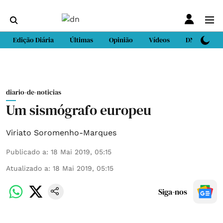
Edição Diária
Últimas
Opinião
Vídeos
DN Sport
diario-de-noticias
Um sismógrafo europeu
Viriato Soromenho-Marques
Publicado a
:
18 Mai 2019, 05:15
Atualizado a
:
18 Mai 2019, 05:15
Siga-nos