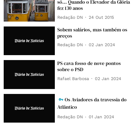
só... Quando o Elevador da Glória
fez 130 anos
Redação DN
24 Out 2015
Sobem salários, mas também os
preços
Redação DN
02 Jan 2024
PS cava fosso de nove pontos
sobre o PSD
Rafael Barbosa
02 Jan 2024
Os Aviadores da travessia do
Atlântico
Redação DN
01 Jan 2024