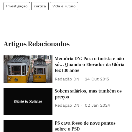
Investigação
cortiça
Vida e Futuro
Artigos Relacionados
Memória DN: Para o turista e não
só... Quando o Elevador da Glória
fez 130 anos
Redação DN
24 Out 2015
Sobem salários, mas também os
preços
Redação DN
02 Jan 2024
PS cava fosso de nove pontos
sobre o PSD