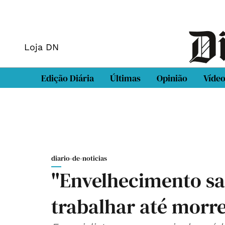
Loja DN
Edição Diária
Últimas
Opinião
Víde
diario-de-noticias
"Envelhecimento sau
trabalhar até morr