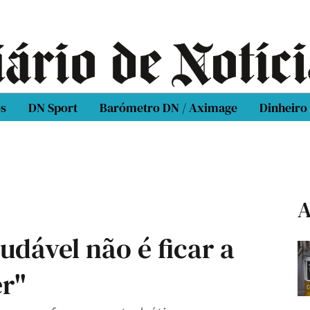
os
DN Sport
Barómetro DN / Aximage
Dinheiro
A
dável não é ficar a
er"