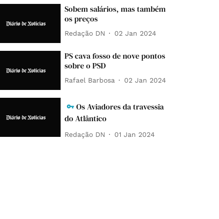
Sobem salários, mas também
os preços
Redação DN
02 Jan 2024
PS cava fosso de nove pontos
sobre o PSD
Rafael Barbosa
02 Jan 2024
Os Aviadores da travessia
do Atlântico
Redação DN
01 Jan 2024