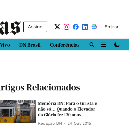
Assine
Entrar
 Vivo
DN Brasil
Conferências
DN LAB
Class
rtigos Relacionados
Memória DN: Para o turista e
não só... Quando o Elevador
da Glória fez 130 anos
Redação DN
24 Out 2015