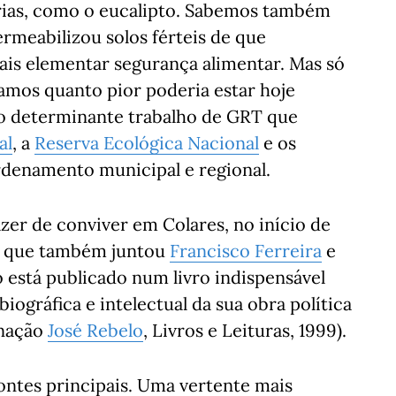
rias, como o eucalipto. Sabemos também
rmeabilizou solos férteis de que
is elementar segurança alimentar. Mas só
os quanto pior poderia estar hoje
 ao determinante trabalho de GRT que
al
, a
Reserva Ecológica Nacional
e os
denamento municipal e regional.
razer de conviver em Colares, no início de
a que também juntou
Francisco Ferreira
e
o está publicado num livro indispensável
ográfica e intelectual da sua obra política
enação
José Rebelo
, Livros e Leituras, 1999).
ntes principais. Uma vertente mais