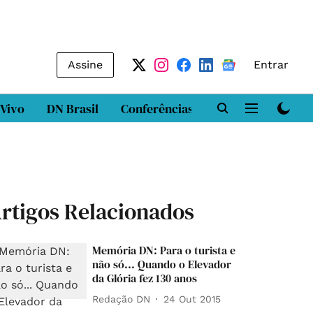
Assine
Entrar
 Vivo
DN Brasil
Conferências
DN LAB
Class
rtigos Relacionados
Memória DN: Para o turista e
não só... Quando o Elevador
da Glória fez 130 anos
Redação DN
24 Out 2015