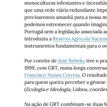
monoculturas infestantes e incendiá
que uma rede viária redundante impe
precisaremos amanhã para a nossa ma
podemos estremecer quando imaginam
Portugal sem a legislação associada
introduziu a
Reserva Agrícola Nacion
instrumentos fundamentais para o or
Por convite de
José Rebelo
, tive o p
1999, com GRT, numa longa convers
Francisco Nunes Correia
. O resultad
para quem queira perceber a génese bi
(
Ecologia e Ideologia
, Lisboa, coord
Na ação de GRT combinam-se duas fo