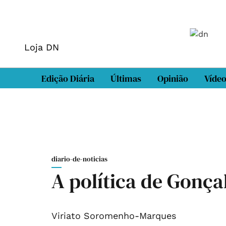
Loja DN
Edição Diária
Últimas
Opinião
Víde
diario-de-noticias
A política de Gonçal
Viriato Soromenho-Marques