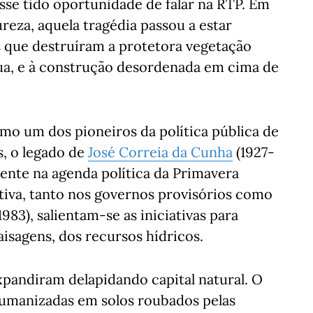
sse tido oportunidade de falar na RTP. Em
ureza, aquela tragédia passou a estar
s que destruíram a protetora vegetação
ua, e à construção desordenada em cima de
omo um dos pioneiros da política pública de
ás, o legado de
José Correia da Cunha
(1927-
iente na agenda política da Primavera
tiva, tanto nos governos provisórios como
83), salientam-se as iniciativas para
aisagens, dos recursos hídricos.
xpandiram delapidando capital natural. O
humanizadas em solos roubados pelas