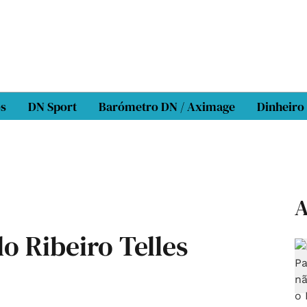
os
DN Sport
Barómetro DN / Aximage
Dinheiro
A
o Ribeiro Telles