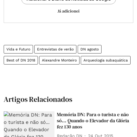
Já adicionei
Vida e Futuro
Entrevistas de verão
DN agosto
Best of DN 2018
Alexandre Monteiro
Arqueologia subaquática
Artigos Relacionados
Memória DN: Para o turista e não
só... Quando o Elevador da Glória
fez 130 anos
Redação DN
24 Out 2015