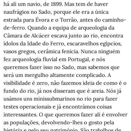
há ali um navio, de 1899. Mas tem de haver
naufrágios no Sado, porque ele era a única
estrada para Évora e o Torrão, antes do caminho-
de-ferro. Quando a equipa de arqueologia da
Câmara de Alcácer escava junto ao rio, encontra
ídolos da Idade do Ferro, escaravelhos egípcios,
vasos gregos, cerâmica fenícia. Nunca ninguém
fez arqueologia fluvial em Portugal, e nós
queremos fazer isso no Sado, mas sabemos que
será um mergulho altamente complicado. A
visibilidade é zero, não fazemos ideia de como é o
fundo do rio, já nos disseram que é areia. Nós já
usámos uns minissubmarinos no rio para fazer
testes operacionais e já encontrámos coisas
interessantes. O que queremos fazer ali é envolver
as populações, devolvendo-lhes o gosto pela
história e pelo seu património. São trabalhos de