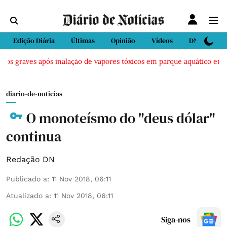
Edição Diária
Últimas
Opinião
Vídeos
DN Sport
dos graves após inalação de vapores tóxicos em parque aquático em Vi
diario-de-noticias
O monoteísmo do "deus dólar"
continua
Redação DN
Publicado a
:
11 Nov 2018, 06:11
Atualizado a
:
11 Nov 2018, 06:11
Siga-nos