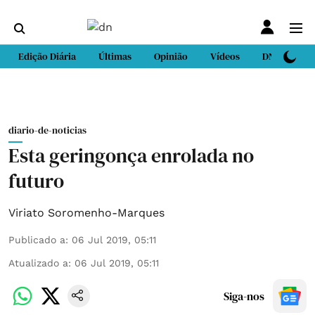
Edição Diária
Últimas
Opinião
Vídeos
DN Sport
diario-de-noticias
Esta geringonça enrolada no
futuro
Viriato Soromenho-Marques
Publicado a
:
06 Jul 2019, 05:11
Atualizado a
:
06 Jul 2019, 05:11
Siga-nos