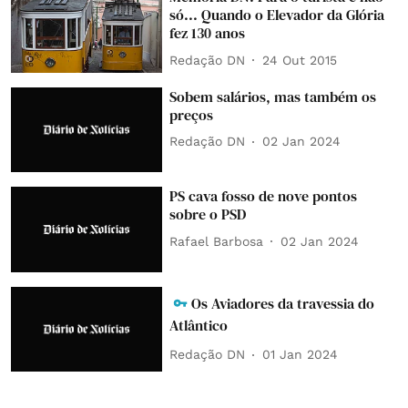
só... Quando o Elevador da Glória
fez 130 anos
Redação DN
24 Out 2015
Sobem salários, mas também os
preços
Redação DN
02 Jan 2024
PS cava fosso de nove pontos
sobre o PSD
Rafael Barbosa
02 Jan 2024
Os Aviadores da travessia do
Atlântico
Redação DN
01 Jan 2024