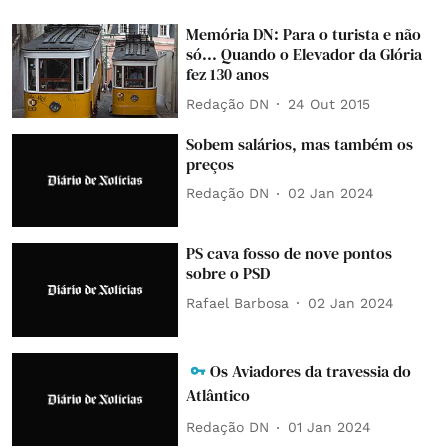
Memória DN: Para o turista e não
só... Quando o Elevador da Glória
fez 130 anos
Redação DN
24 Out 2015
Sobem salários, mas também os
preços
Redação DN
02 Jan 2024
PS cava fosso de nove pontos
sobre o PSD
Rafael Barbosa
02 Jan 2024
Os Aviadores da travessia do
Atlântico
Redação DN
01 Jan 2024