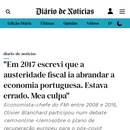
Edição Diária
Últimas
Opinião
Vídeos
DN Sport
diario-de-noticias
"Em 2017 escrevi que a
austeridade fiscal ia abrandar a
economia portuguesa. Estava
errado. Mea culpa"
Economista-chefe do FMI entre 2008 e 2015,
Olivier Blanchard participou num debate
<em>online </em>sobre o plano de
recuperação europeu para o pós-covid