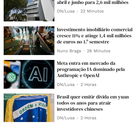
abril e junho para 2,6 mil milhões
DN/Lusa
22 Minutos
Investimento imobiliário comercial
cresce 11% e atinge 1,4 mil milhões
de euros no 1.º semestre
Nuno Braga
26 Minutos
Meta entra em mercado da
programação IA dominado pela
Anthropic e OpenAI
DN/Lusa
2 Horas
Brasil quer emitir dívida em yuan
todos os anos para atrair
investidores chineses
DN/Lusa
2 Horas