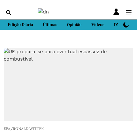
Edição Diária
Últimas
Opinião
Vídeos
DN Sport
EPA/RONALD WITTEK