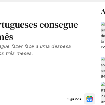
A
rtugueses consegue
 mês
gue fazer face a uma despesa
os três meses.
Siga-nos