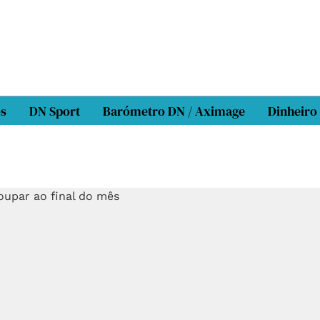
os
DN Sport
Barómetro DN / Aximage
Dinheiro