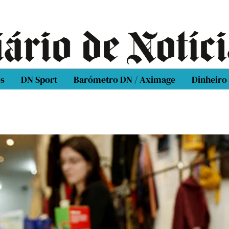
os
DN Sport
Barómetro DN / Aximage
Dinheiro