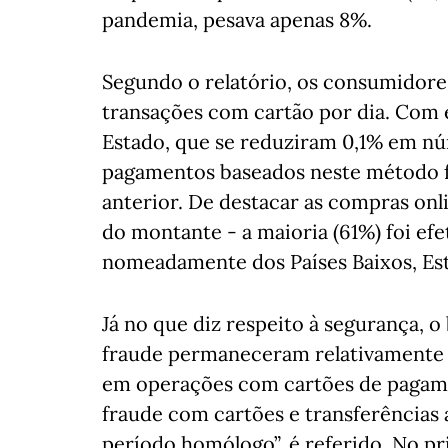
pandemia, pesava apenas 8%.
Segundo o relatório, os consumidores
transações com cartão por dia. Com 
Estado, que se reduziram 0,1% em nú
pagamentos baseados neste método f
anterior. De destacar as compras onl
do montante - a maioria (61%) foi ef
nomeadamente dos Países Baixos, Est
Já no que diz respeito à segurança, o
fraude permaneceram relativamente 
em operações com cartões de pagame
fraude com cartões e transferências 
período homólogo”, é referido. No pr