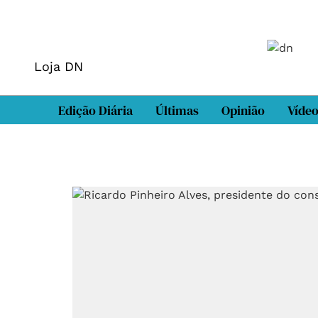
Loja DN
Edição Diária
Últimas
Opinião
Víde