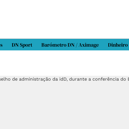
os
DN Sport
Barómetro DN / Aximage
Dinheiro