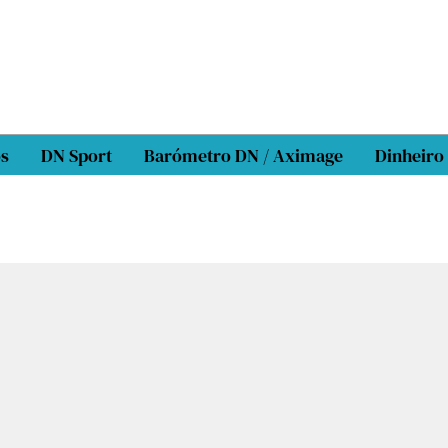
os
DN Sport
Barómetro DN / Aximage
Dinheiro