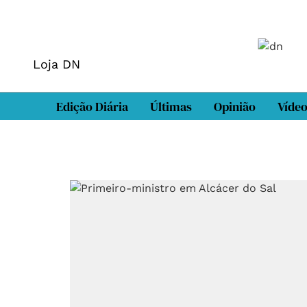
Loja DN
Edição Diária
Últimas
Opinião
Víde