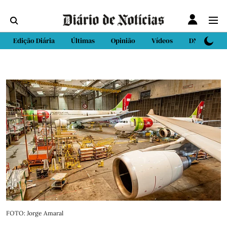
Edição Diária
Últimas
Opinião
Vídeos
DN Sport
FOTO: Jorge Amaral