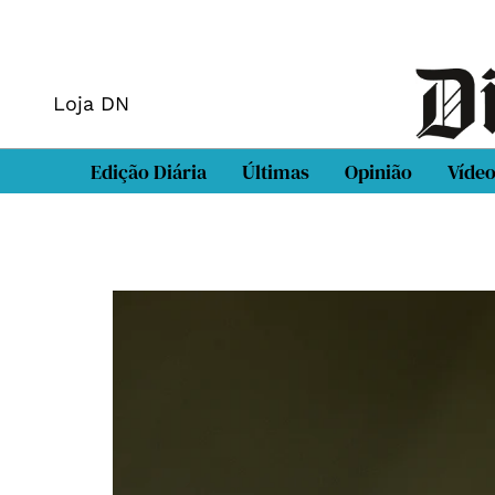
Loja DN
Edição Diária
Últimas
Opinião
Víde