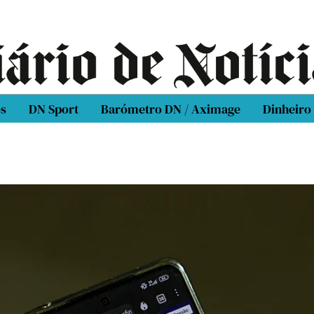
os
DN Sport
Barómetro DN / Aximage
Dinheiro