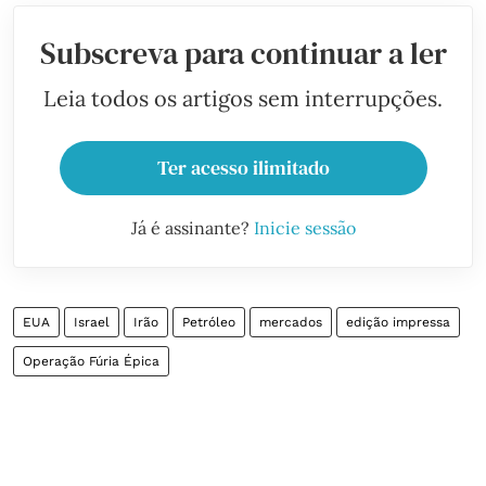
Subscreva para continuar a ler
Leia todos os artigos sem interrupções.
Ter acesso ilimitado
Já é assinante?
Inicie sessão
EUA
Israel
Irão
Petróleo
mercados
edição impressa
Operação Fúria Épica