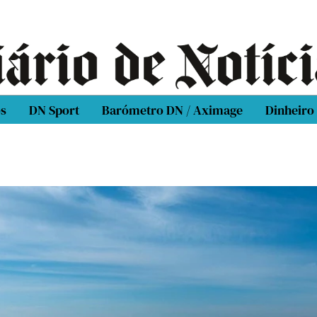
os
DN Sport
Barómetro DN / Aximage
Dinheiro