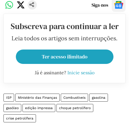
Siga-nos
Subscreva para continuar a ler
Leia todos os artigos sem interrupções.
Ter acesso ilimitado
Já é assinante?
Inicie sessão
ISP
Ministério das Finanças
Combustíveis
gasolina
gasóleo
edição impressa
choque petrolífero
crise petrolífera