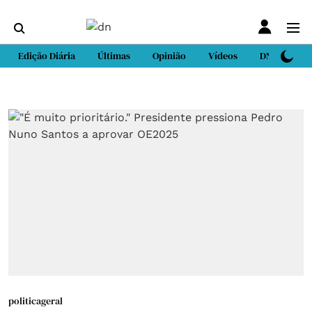
Edição Diária
Últimas
Opinião
Vídeos
DN Sport
politicageral