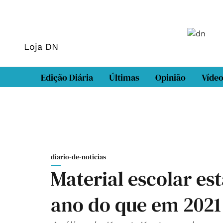
Loja DN
Edição Diária
Últimas
Opinião
Víde
diario-de-noticias
Material escolar es
ano do que em 202