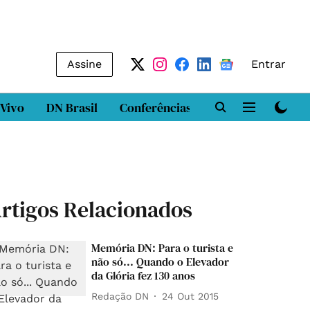
Assine
Entrar
 Vivo
DN Brasil
Conferências
DN LAB
Class
rtigos Relacionados
Memória DN: Para o turista e
não só... Quando o Elevador
da Glória fez 130 anos
Redação DN
24 Out 2015