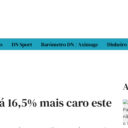
os
DN Sport
Barómetro DN / Aximage
Dinheiro
A
tá 16,5% mais caro este
1