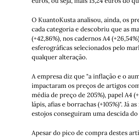
euros, ou seja, mais 15,24 euros do qu
O KuantoKusta analisou, ainda, os pr
cada categoria e descobriu que as ma
(+42,86%), nos cadernos A4 (+26,54%) e
esferográficas selecionados pelo mar
qualquer alteração.
A empresa diz que "a inflação e o au
impactaram os preços de artigos com
média de preço de 205%), papel A4 (+
lápis, afias e borrachas (+105%)". Já a
estojos conseguiram uma descida do
Apesar do pico de compra destes art