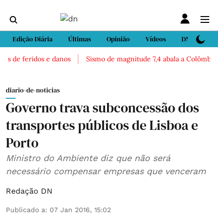
Edição Diária
Últimas
Opinião
Vídeos
DN Sport
 de feridos e danos
Sismo de magnitude 7,4 abala a Colômbia. Há 
diario-de-noticias
Governo trava subconcessão dos
transportes públicos de Lisboa e
Porto
Ministro do Ambiente diz que não será
necessário compensar empresas que venceram
Redação DN
Publicado a
:
07 Jan 2016, 15:02