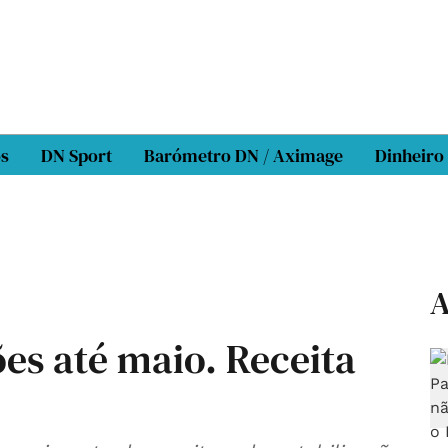
os
DN Sport
Barómetro DN / Aximage
Dinheiro
A
ões até maio. Receita