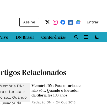
Assine
Entrar
 Vivo
DN Brasil
Conferências
DN LAB
Class
rtigos Relacionados
Memória DN: Para o turista e
não só... Quando o Elevador
da Glória fez 130 anos
Redação DN
24 Out 2015