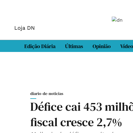
Loja DN
Edição Diária
Últimas
Opinião
Víde
diario-de-noticias
Défice cai 453 milh
fiscal cresce 2,7%