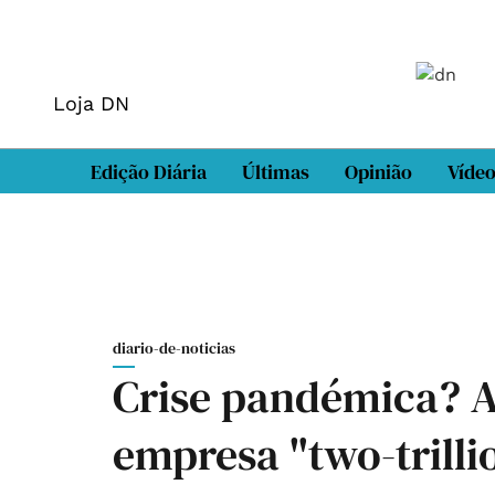
Loja DN
Edição Diária
Últimas
Opinião
Víde
diario-de-noticias
Crise pandémica? A
empresa "two-trilli