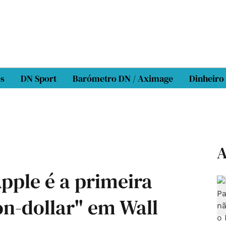
os
DN Sport
Barómetro DN / Aximage
Dinheiro
A
pple é a primeira
on-dollar" em Wall