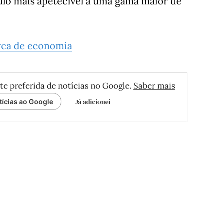
tulo mais apetecível a uma gama maior de
rca de economia
te preferida de notícias no Google.
Saber mais
Já adicionei
tícias ao Google