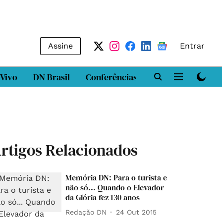
Assine
Entrar
 Vivo
DN Brasil
Conferências
DN LAB
Class
rtigos Relacionados
Memória DN: Para o turista e
não só... Quando o Elevador
da Glória fez 130 anos
Redação DN
24 Out 2015