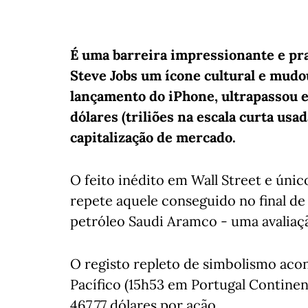
É uma barreira impressionante e pra
Steve Jobs um ícone cultural e mud
lançamento do iPhone, ultrapassou es
dólares (triliões na escala curta us
capitalização de mercado.
O feito inédito em Wall Street e ún
repete aquele conseguido no final de
petróleo Saudi Aramco - uma avaliaçã
O registo repleto de simbolismo acon
Pacífico (15h53 em Portugal Continen
467,77 dólares por ação.