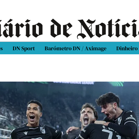
os
DN Sport
Barómetro DN / Aximage
Dinheiro