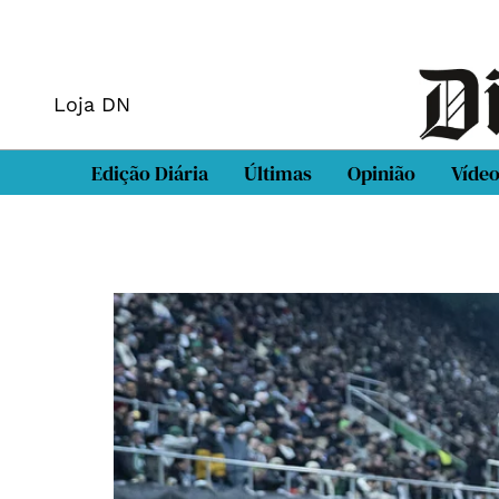
Loja DN
Edição Diária
Últimas
Opinião
Víde