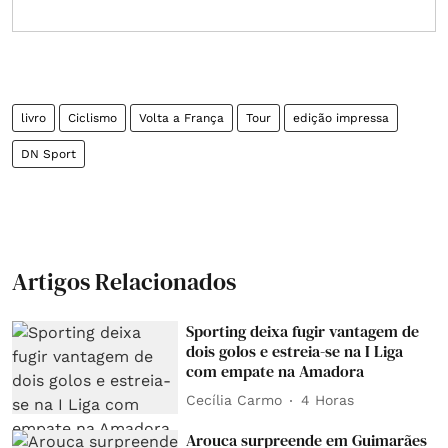
livro
Ciclismo
Volta a França
Tour
edição impressa
DN Sport
Artigos Relacionados
Sporting deixa fugir vantagem de
dois golos e estreia-se na I Liga
com empate na Amadora
Cecília Carmo
4 Horas
Arouca surpreende em Guimarães