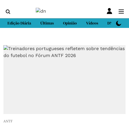
Edição Diária
Últimas
Opinião
Vídeos
DN Sport
ANTF