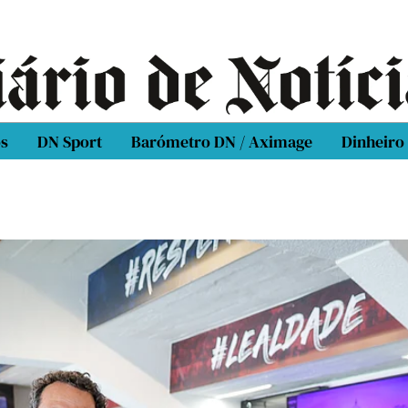
os
DN Sport
Barómetro DN / Aximage
Dinheiro