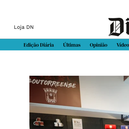
Loja DN
Edição Diária
Últimas
Opinião
Víde