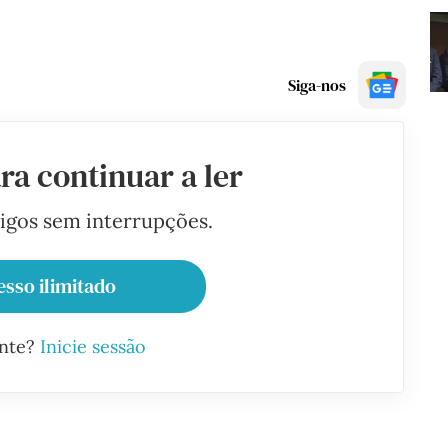
Siga-nos
ra continuar a ler
tigos sem interrupções.
esso ilimitado
ante?
Inicie sessão