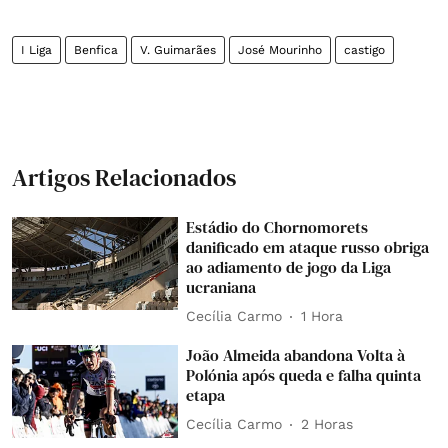
I Liga
Benfica
V. Guimarães
José Mourinho
castigo
Artigos Relacionados
Estádio do Chornomorets
danificado em ataque russo obriga
ao adiamento de jogo da Liga
ucraniana
Cecília Carmo
1 Hora
João Almeida abandona Volta à
Polónia após queda e falha quinta
etapa
Cecília Carmo
2 Horas