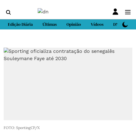
Edição Diária
Últimas
Opinião
Vídeos
DN Sport
FOTO: SportingCP/X