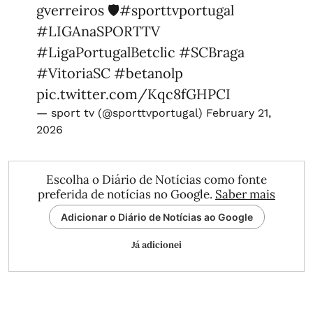
gverreiros 🛡️
#sporttvportugal
#LIGAnaSPORTTV
#LigaPortugalBetclic
#SCBraga
#VitoriaSC
#betanolp
pic.twitter.com/Kqc8fGHPCI
— sport tv (@sporttvportugal)
February 21,
2026
Escolha o Diário de Notícias como fonte
preferida de notícias no Google.
Saber mais
Adicionar o Diário de Notícias ao Google
Já adicionei