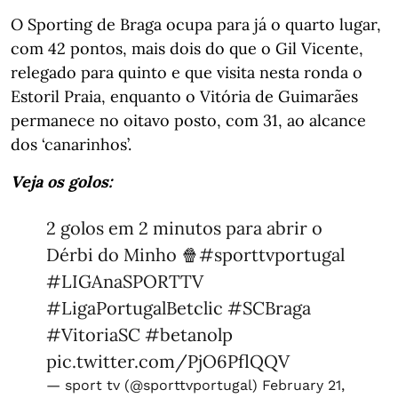
O Sporting de Braga ocupa para já o quarto lugar,
com 42 pontos, mais dois do que o Gil Vicente,
relegado para quinto e que visita nesta ronda o
Estoril Praia, enquanto o Vitória de Guimarães
permanece no oitavo posto, com 31, ao alcance
dos ‘canarinhos’.
Veja os golos:
2 golos em 2 minutos para abrir o
Dérbi do Minho 🍿
#sporttvportugal
#LIGAnaSPORTTV
#LigaPortugalBetclic
#SCBraga
#VitoriaSC
#betanolp
pic.twitter.com/PjO6PflQQV
— sport tv (@sporttvportugal)
February 21,