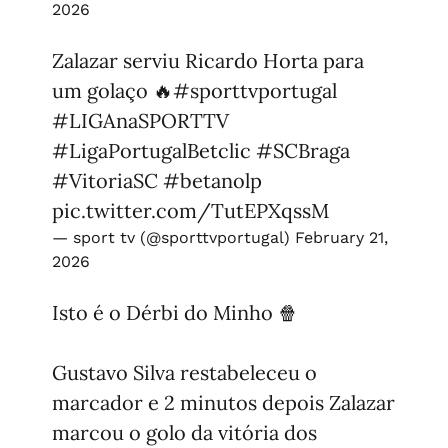
2026
Zalazar serviu Ricardo Horta para
um golaço 🔥
#sporttvportugal
#LIGAnaSPORTTV
#LigaPortugalBetclic
#SCBraga
#VitoriaSC
#betanolp
pic.twitter.com/TutEPXqssM
— sport tv (@sporttvportugal)
February 21,
2026
Isto é o Dérbi do Minho 🍿
Gustavo Silva restabeleceu o
marcador e 2 minutos depois Zalazar
marcou o golo da vitória dos