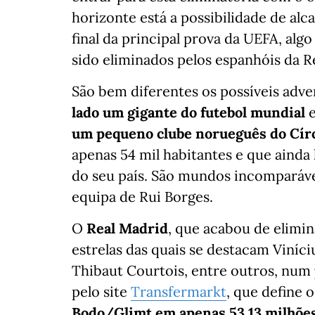
horizonte está a possibilidade de al
final da principal prova da UEFA, al
sido eliminados pelos espanhóis da R
São bem diferentes os possíveis adv
lado um gigante do futebol mundial
e
um pequeno clube norueguês do Círc
apenas 54 mil habitantes e que ainda
do seu país. São mundos incomparávei
equipa de Rui Borges.
O
Real Madrid
, que acabou de elimin
estrelas das quais se destacam Viníci
Thibaut Courtois, entre outros, num
pelo site
Transfermarkt
, que define 
Bodo/Glimt em apenas 53,13 milhões