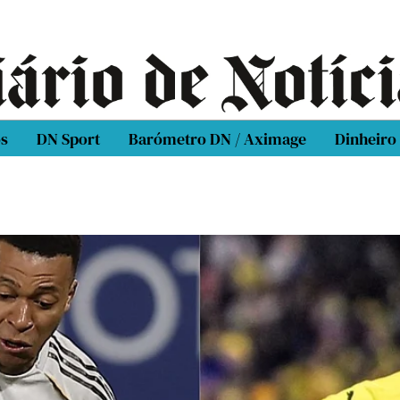
os
DN Sport
Barómetro DN / Aximage
Dinheiro