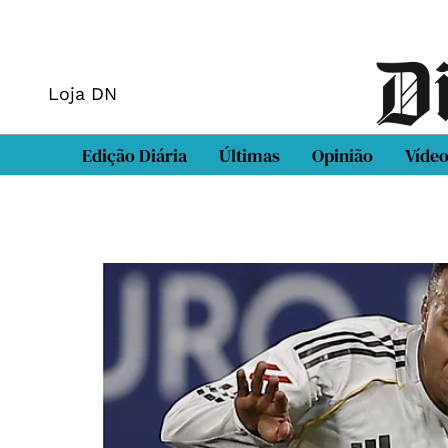
Loja DN
Edição Diária
Últimas
Opinião
Víde