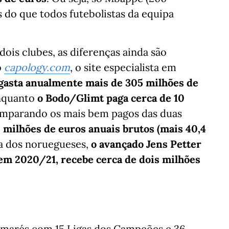
s do que todos futebolistas da equipa
ois clubes, as diferenças ainda são
o
capology.com
, o site especialista em
gasta anualmente mais de 305 milhões de
enquanto
o Bodo/Glimt paga cerca de 10
omparando os mais bem pagos das duas
 milhões de euros anuais brutos (mais 40,4
la dos noruegueses,
o avançado Jens Petter
em 2020/21, recebe cerca de dois milhões
marés com 15 Ligas dos Campeões e 36