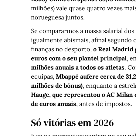
milhões) vale quase quatro vezes mai
norueguesa juntos.
Se compararmos a massa salarial dos d
igualmente abismais, afinal segundo 
finanças no desporto,
o Real Madrid 
euros com o seu plantel principal
, 
milhões anuais a todos os atletas
. C
equipas,
Mbappé aufere cerca de 31,2
milhões de bónus)
, enquanto a estre
Hauge, que representou o AC Milan 
de euros anuais
, antes de impostos.
Só vitórias em 2026
E se os
merengues
contam no seu pal