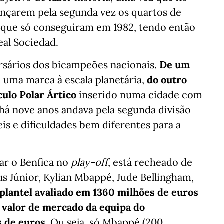
cançarem pela segunda vez os quartos de
go que só conseguiram em 1982, tendo então
eal Sociedad.
ersários dos bicampeões nacionais.
De um
 uma marca à escala planetária,
do outro
ulo Polar Ártico
inserido numa cidade com
 há nove anos andava pela segunda divisão
s e dificuldades bem diferentes para a
ar o Benfica no
play-off
, está recheado de
us Júnior, Kylian Mbappé, Jude Bellingham,
plantel avaliado em 1360 milhões de euros
o
valor de mercado da equipa do
 de euros
. Ou seja, só Mbappé (200