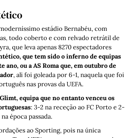
tético
o moderníssimo estádio Bernabéu, com
as, todo coberto e com relvado retrátil de
ra, que leva apenas 8270 espectadores
ntético, que tem sido o inferno de equipas
ste ano, ou a AS Roma que, em outubro de
nador
, ali foi goleada por 6-1, naquela que foi
português nas provas da UEFA.
Glimt, equipa que no entanto venceu os
portuguesas
: 3-2 na receção ao FC Porto e 2-
 na época passada.
ordações ao Sporting, pois na única