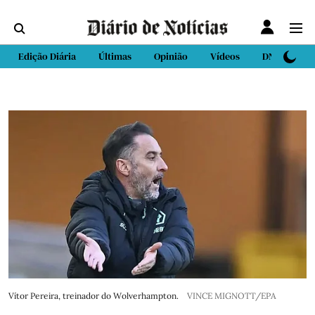
Edição Diária
Últimas
Opinião
Vídeos
DN Sport
Vítor Pereira, treinador do Wolverhampton.
VINCE MIGNOTT/EPA