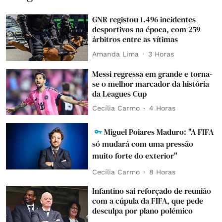
GNR registou 1.496 incidentes
desportivos na época, com 259
árbitros entre as vítimas
Amanda Lima
3 Horas
Messi regressa em grande e torna-
se o melhor marcador da história
da Leagues Cup
Cecília Carmo
4 Horas
Miguel Poiares Maduro: "A FIFA
só mudará com uma pressão
muito forte do exterior"
Cecília Carmo
8 Horas
Infantino sai reforçado de reunião
com a cúpula da FIFA, que pede
desculpa por plano polémico