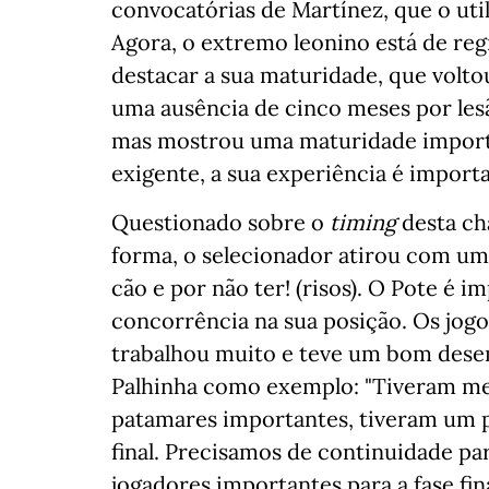
convocatórias de Martínez, que o uti
Agora, o extremo leonino está de reg
destacar a sua maturidade, que volto
uma ausência de cinco meses por lesã
mas mostrou uma maturidade impor
exigente, a sua experiência é import
Questionado sobre o
timing
desta ch
forma, o selecionador atirou com uma
cão e por não ter! (risos). O Pote é 
concorrência na sua posição. Os jogo
trabalhou muito e teve um bom dese
Palhinha como exemplo: "Tiveram me
patamares importantes, tiveram um p
final. Precisamos de continuidade par
jogadores importantes para a fase fina