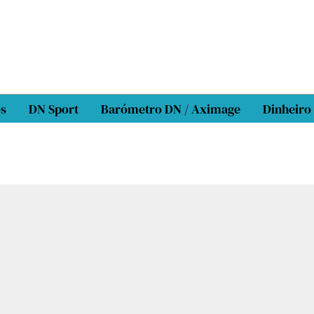
os
DN Sport
Barómetro DN / Aximage
Dinheiro