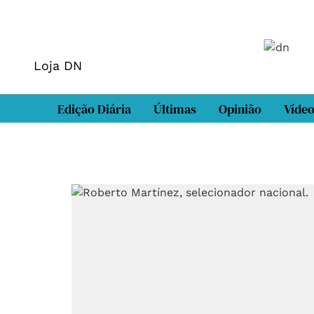
Loja DN
Edição Diária
Últimas
Opinião
Víde