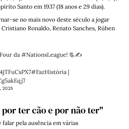
spírito Santo em 1937 (18 anos e 29 dias).
nar-se no mais novo deste século a jogar
 Cristiano Ronaldo, Renato Sanches, Rúben
l Four da
#NationsLeague
! 📃✍️
/4jTFuCsPX7
#FazHistória
|
Cg5akEqj7
, 2025
por ter cão e por não ter"
falar pela ausência em várias