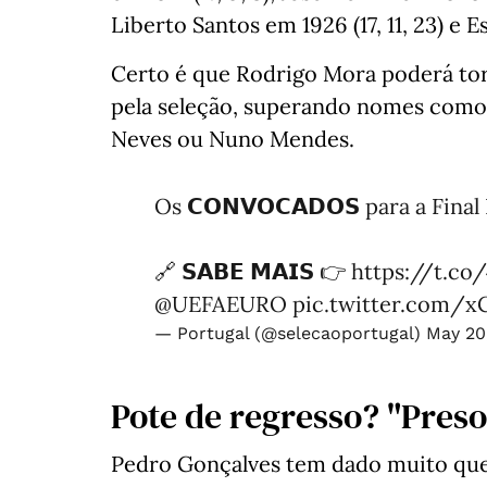
Liberto Santos em 1926 (17, 11, 23) e E
Certo é que Rodrigo Mora poderá tor
pela seleção, superando nomes como
Neves ou Nuno Mendes.
Os 𝗖𝗢𝗡𝗩𝗢𝗖𝗔𝗗𝗢𝗦 para a Fina
🔗 𝗦𝗔𝗕𝗘 𝗠𝗔𝗜𝗦 👉
https://t.co
@UEFAEURO
pic.twitter.com/x
— Portugal (@selecaoportugal)
May 20
Pote de regresso? "Preso 
Pedro Gonçalves tem dado muito que 