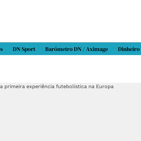
os
DN Sport
Barómetro DN / Aximage
Dinheiro