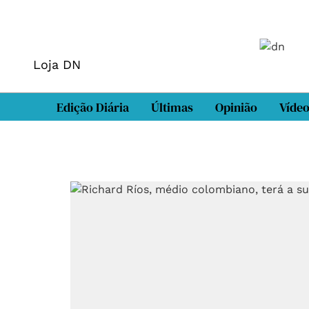
Loja DN
Edição Diária
Últimas
Opinião
Víde