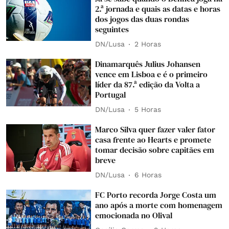
2.ª jornada e quais as datas e horas
dos jogos das duas rondas
seguintes
DN/Lusa
2 Horas
Dinamarquês Julius Johansen
vence em Lisboa e é o primeiro
líder da 87.ª edição da Volta a
Portugal
DN/Lusa
5 Horas
Marco Silva quer fazer valer fator
casa frente ao Hearts e promete
tomar decisão sobre capitães em
breve
DN/Lusa
6 Horas
FC Porto recorda Jorge Costa um
ano após a morte com homenagem
emocionada no Olival