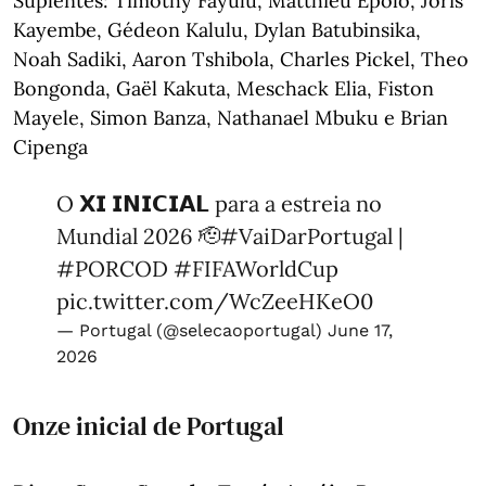
Suplentes: Timothy Fayulu, Matthieu Epolo, Joris
Kayembe, Gédeon Kalulu, Dylan Batubinsika,
Noah Sadiki, Aaron Tshibola, Charles Pickel, Theo
Bongonda, Gaël Kakuta, Meschack Elia, Fiston
Mayele, Simon Banza, Nathanael Mbuku e Brian
Cipenga
O 𝗫𝗜 𝗜𝗡𝗜𝗖𝗜𝗔𝗟 para a estreia no
Mundial 2026 🫡
#VaiDarPortugal
|
#PORCOD
#FIFAWorldCup
pic.twitter.com/WcZeeHKeO0
— Portugal (@selecaoportugal)
June 17,
2026
Onze inicial de Portugal