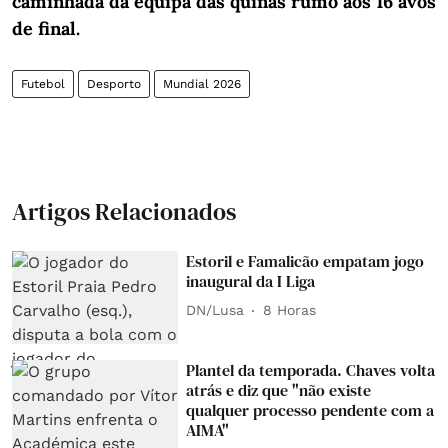
caminhada da equipa das quinas rumo aos 16 avos
de final.
Futebol
Desporto
Mundial 2026
Artigos Relacionados
Estoril e Famalicão empatam jogo
inaugural da I Liga
DN/Lusa
8 Horas
Plantel da temporada. Chaves volta
atrás e diz que "não existe
qualquer processo pendente com a
AIMA"