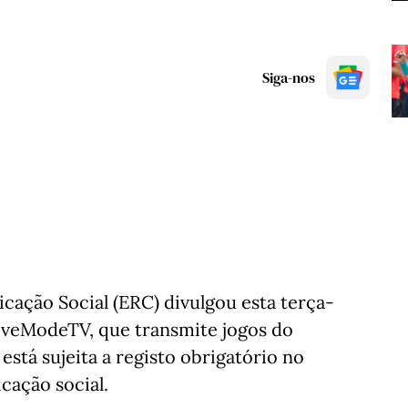
Siga-nos
cação Social (ERC) divulgou esta terça-
 LiveModeTV, que transmite jogos do
stá sujeita a registo obrigatório no
cação social.