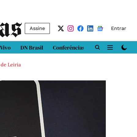
Assine
Entrar
 Vivo
DN Brasil
Conferências
DN LAB
Class
 de Leiria