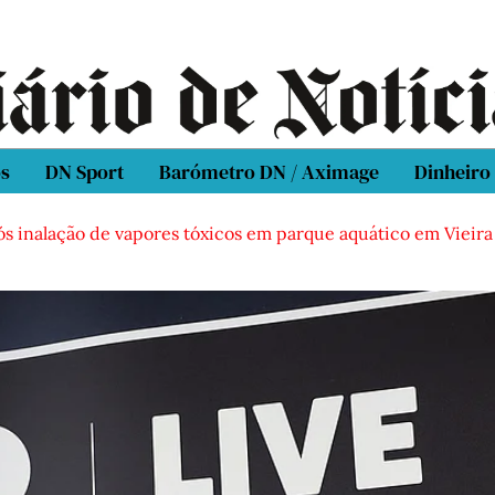
os
DN Sport
Barómetro DN / Aximage
Dinheiro
ós inalação de vapores tóxicos em parque aquático em Vieira