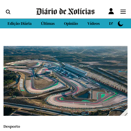
Edição Diária
Últimas
Opinião
Vídeos
DN Sport
Desporto