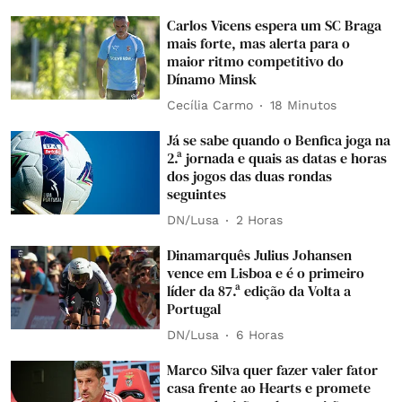
Carlos Vicens espera um SC Braga
mais forte, mas alerta para o
maior ritmo competitivo do
Dínamo Minsk
Cecília Carmo
18 Minutos
Já se sabe quando o Benfica joga na
2.ª jornada e quais as datas e horas
dos jogos das duas rondas
seguintes
DN/Lusa
2 Horas
Dinamarquês Julius Johansen
vence em Lisboa e é o primeiro
líder da 87.ª edição da Volta a
Portugal
DN/Lusa
6 Horas
Marco Silva quer fazer valer fator
casa frente ao Hearts e promete